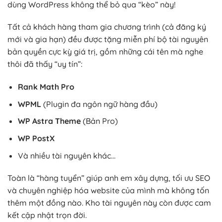
dùng WordPress không thể bỏ qua “kèo” này!
Tất cả khách hàng tham gia chương trình (cả đăng ký
mới và gia hạn) đều được tặng miễn phí bộ tài nguyên
bản quyền cực kỳ giá trị, gồm những cái tên mà nghe
thôi đã thấy “uy tín”:
Rank Math Pro
WPML
(Plugin đa ngôn ngữ hàng đầu)
WP Astra Theme
(Bản Pro)
WP PostX
Và nhiều tài nguyên khác…
Toàn là “hàng tuyển” giúp anh em xây dựng, tối ưu SEO
và chuyên nghiệp hóa website của mình mà không tốn
thêm một đồng nào. Kho tài nguyên này còn được cam
kết cập nhật trọn đời.