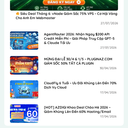
Siêu Deal Tháng 6: vNode Giảm Sốc 75% VPS – Cơ Hội Vàng
Cho Anh Em Webmaster
27/07/2026
AgentRouter 2026: Nhận Ngay $200 API
Credit Miễn Phí – Giải Pháp Truy Cập GPT-5
& Claude Tối Ưu
27/07/2026
MỪNG ĐẠI LỄ 30/4 & 1/5 – PLUGINAZ.COM
GIẢM SỐC 50% TẤT CẢ PLUGIN
30/04/2026
CloudFly 6 Tuổi – Ưu Đãi Khủng Lên Đến 70%
Dịch Vụ Cloud
17/04/2026
[HOT] AZDIGI Khao Deal Chào Hè 2026 –
Giảm Khủng Lên Đến 60% Hosting/Email
17/04/2026