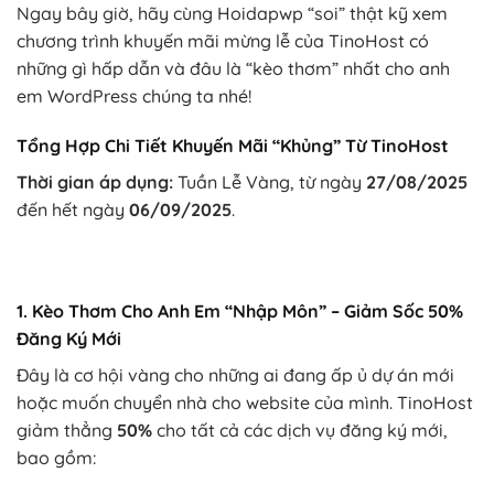
Ngay bây giờ, hãy cùng Hoidapwp “soi” thật kỹ xem
chương trình khuyến mãi mừng lễ của TinoHost có
những gì hấp dẫn và đâu là “kèo thơm” nhất cho anh
em WordPress chúng ta nhé!
Tổng Hợp Chi Tiết Khuyến Mãi “Khủng” Từ TinoHost
Thời gian áp dụng:
Tuần Lễ Vàng, từ ngày
27/08/2025
đến hết ngày
06/09/2025
.
1. Kèo Thơm Cho Anh Em “Nhập Môn” – Giảm Sốc 50%
Đăng Ký Mới
Đây là cơ hội vàng cho những ai đang ấp ủ dự án mới
hoặc muốn chuyển nhà cho website của mình. TinoHost
giảm thẳng
50%
cho tất cả các dịch vụ đăng ký mới,
bao gồm: