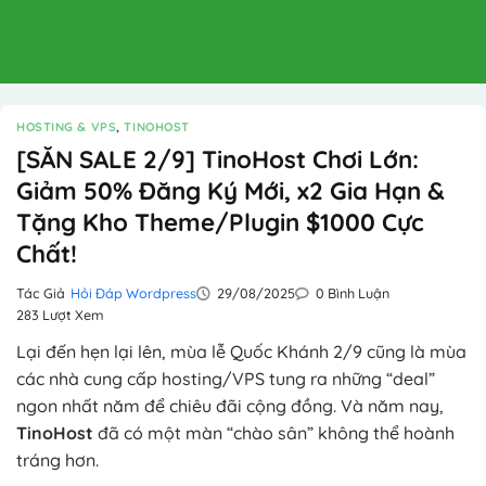
HOSTING & VPS
,
TINOHOST
[SĂN SALE 2/9] TinoHost Chơi Lớn:
Giảm 50% Đăng Ký Mới, x2 Gia Hạn &
Tặng Kho Theme/Plugin $1000 Cực
Chất!
Tác Giả
Hỏi Đáp Wordpress
29/08/2025
0 Bình Luận
283 Lượt Xem
Lại đến hẹn lại lên, mùa lễ Quốc Khánh 2/9 cũng là mùa
các nhà cung cấp hosting/VPS tung ra những “deal”
ngon nhất năm để chiêu đãi cộng đồng. Và năm nay,
TinoHost
đã có một màn “chào sân” không thể hoành
tráng hơn.