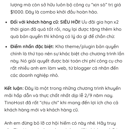
lượng mà còn sở hữu luôn bộ công cụ “xịn sò” trị giá
$1000. Đây là combo khởi đầu hoàn hảo.
Đối với khách hàng cũ:
SIÊU HỜI!
Ưu đãi gia hạn x2
thời gian đã quá tốt rồi, nay lại được tặng thêm kho
quà bản quyền thì không có lý do gì để chần chừ.
Điểm nhấn đặc biệt:
Kho theme/plugin bản quyền
chính là thứ tạo nên sự khác biệt cho chương trình lần
này. Nó giải quyết được bài toán chi phí công cụ cho
rất nhiều anh em làm web, từ blogger cá nhân đến
các doanh nghiệp nhỏ.
Kết luận:
Đây là một trong những chương trình khuyến
mãi hấp dẫn và thực chất nhất dịp lễ 2/9 năm nay.
TinoHost đã rất “chịu chi” khi mang đến lợi ích cho cả
khách hàng mới và khách hàng cũ.
Anh em đừng bỏ lỡ cơ hội hiếm có này nhé. Hãy truy