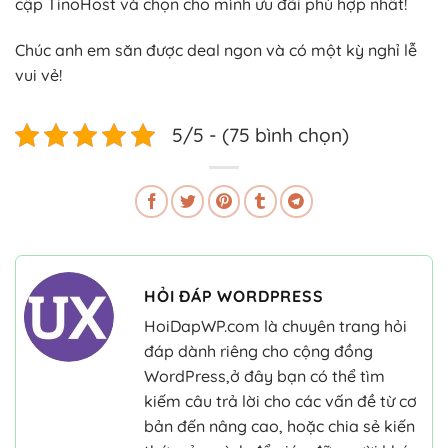
cập TinoHost và chọn cho mình ưu đãi phù hợp nhất!
Chúc anh em săn được deal ngon và có một kỳ nghỉ lễ
vui vẻ!
5/5 - (75 bình chọn)
HỎI ĐÁP WORDPRESS
HoiDapWP.com là chuyên trang hỏi
đáp dành riêng cho cộng đồng
WordPress,ở đây bạn có thể tìm
kiếm câu trả lời cho các vấn đề từ cơ
bản đến nâng cao, hoặc chia sẻ kiến