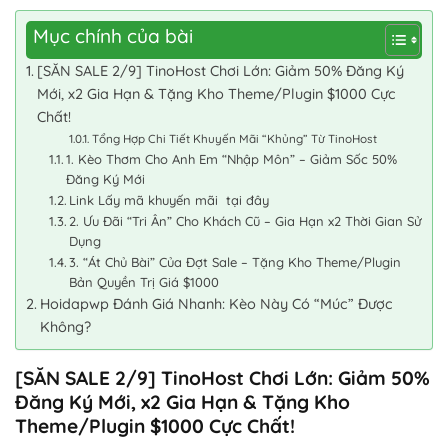
Mục chính của bài
[SĂN SALE 2/9] TinoHost Chơi Lớn: Giảm 50% Đăng Ký
Mới, x2 Gia Hạn & Tặng Kho Theme/Plugin $1000 Cực
Chất!
Tổng Hợp Chi Tiết Khuyến Mãi “Khủng” Từ TinoHost
1. Kèo Thơm Cho Anh Em “Nhập Môn” – Giảm Sốc 50%
Đăng Ký Mới
Link Lấy mã khuyến mãi tại đây
2. Ưu Đãi “Tri Ân” Cho Khách Cũ – Gia Hạn x2 Thời Gian Sử
Dụng
3. “Át Chủ Bài” Của Đợt Sale – Tặng Kho Theme/Plugin
Bản Quyền Trị Giá $1000
Hoidapwp Đánh Giá Nhanh: Kèo Này Có “Múc” Được
Không?
[SĂN SALE 2/9] TinoHost Chơi Lớn: Giảm 50%
Đăng Ký Mới, x2 Gia Hạn & Tặng Kho
Theme/Plugin $1000 Cực Chất!