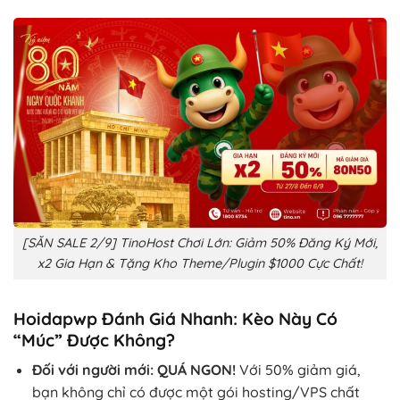
[SĂN SALE 2/9] TinoHost Chơi Lớn: Giảm 50% Đăng Ký Mới,
x2 Gia Hạn & Tặng Kho Theme/Plugin $1000 Cực Chất!
Hoidapwp Đánh Giá Nhanh: Kèo Này Có
“Múc” Được Không?
Đối với người mới:
QUÁ NGON!
Với 50% giảm giá,
bạn không chỉ có được một gói hosting/VPS chất