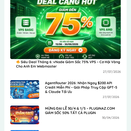
Siêu Deal Tháng 6: vNode Giảm Sốc 75% VPS – Cơ Hội Vàng
Cho Anh Em Webmaster
27/07/2026
AgentRouter 2026: Nhận Ngay $200 API
Credit Miễn Phí – Giải Pháp Truy Cập GPT-5
& Claude Tối Ưu
27/07/2026
MỪNG ĐẠI LỄ 30/4 & 1/5 – PLUGINAZ.COM
GIẢM SỐC 50% TẤT CẢ PLUGIN
30/04/2026