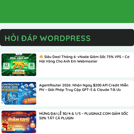
Siêu Deal Tháng 6: vNode Giảm Sốc 75% VPS – Cơ
Hội Vàng Cho Anh Em Webmaster
AgentRouter 2026: Nhận Ngay $200 API Credit Miễn
Phí – Giải Pháp Truy Cập GPT-5 & Claude Tối Ưu
MỪNG ĐẠI LỄ 30/4 & 1/5 – PLUGINAZ.COM GIẢM SỐC
50% TẤT CẢ PLUGIN