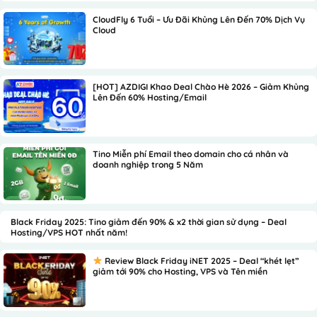
CloudFly 6 Tuổi – Ưu Đãi Khủng Lên Đến 70% Dịch Vụ
Cloud
[HOT] AZDIGI Khao Deal Chào Hè 2026 – Giảm Khủng
Lên Đến 60% Hosting/Email
Tino Miễn phí Email theo domain cho cá nhân và
doanh nghiệp trong 5 Năm
Black Friday 2025: Tino giảm đến 90% & x2 thời gian sử dụng – Deal
Hosting/VPS HOT nhất năm!
Review Black Friday iNET 2025 – Deal “khét lẹt”
giảm tới 90% cho Hosting, VPS và Tên miền