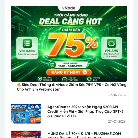
Siêu Deal Tháng 6: vNode Giảm Sốc 75% VPS – Cơ Hội Vàng
Cho Anh Em Webmaster
27/07/2026
AgentRouter 2026: Nhận Ngay $200 API
Credit Miễn Phí – Giải Pháp Truy Cập GPT-5
& Claude Tối Ưu
27/07/2026
MỪNG ĐẠI LỄ 30/4 & 1/5 – PLUGINAZ.COM