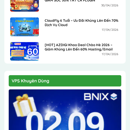
GIẢM SỐC 50% TẤT CẢ PLUGIN
30/04/2026
CloudFly 6 Tuổi – Ưu Đãi Khủng Lên Đến 70%
Dịch Vụ Cloud
17/04/2026
[HOT] AZDIGI Khao Deal Chào Hè 2026 –
Giảm Khủng Lên Đến 60% Hosting/Email
17/04/2026
VPS Khuyên Dùng