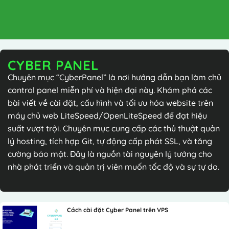
Chuyên mục “CyberPanel” là nơi hướng dẫn bạn làm chủ
control panel miễn phí và hiện đại này. Khám phá các
bài viết về cài đặt, cấu hình và tối ưu hóa website trên
máy chủ web LiteSpeed/OpenLiteSpeed để đạt hiệu
suất vượt trội. Chuyên mục cung cấp các thủ thuật quản
lý hosting, tích hợp Git, tự động cấp phát SSL, và tăng
cường bảo mật. Đây là nguồn tài nguyên lý tưởng cho
nhà phát triển và quản trị viên muốn tốc độ và sự tự do.
Cách cài đặt Cyber Panel trên VPS