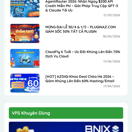
AgentRouter 2026: Nhận Ngay $200 API
Credit Miễn Phí – Giải Pháp Truy Cập GPT-5
& Claude Tối Ưu
27/07/2026
MỪNG ĐẠI LỄ 30/4 & 1/5 – PLUGINAZ.COM
GIẢM SỐC 50% TẤT CẢ PLUGIN
30/04/2026
CloudFly 6 Tuổi – Ưu Đãi Khủng Lên Đến 70%
Dịch Vụ Cloud
17/04/2026
[HOT] AZDIGI Khao Deal Chào Hè 2026 –
Giảm Khủng Lên Đến 60% Hosting/Email
17/04/2026
VPS Khuyên Dùng