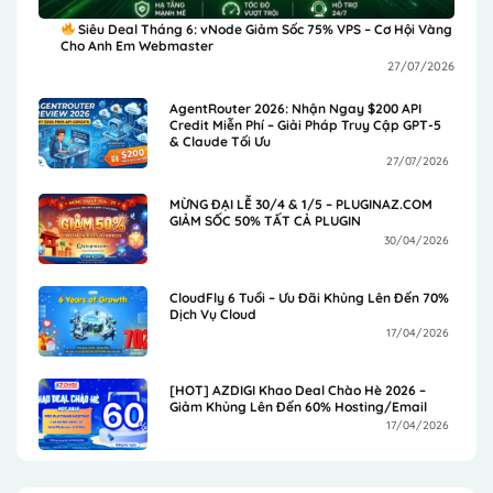
Siêu Deal Tháng 6: vNode Giảm Sốc 75% VPS – Cơ Hội Vàng
Cho Anh Em Webmaster
27/07/2026
AgentRouter 2026: Nhận Ngay $200 API
Credit Miễn Phí – Giải Pháp Truy Cập GPT-5
& Claude Tối Ưu
27/07/2026
MỪNG ĐẠI LỄ 30/4 & 1/5 – PLUGINAZ.COM
GIẢM SỐC 50% TẤT CẢ PLUGIN
30/04/2026
CloudFly 6 Tuổi – Ưu Đãi Khủng Lên Đến 70%
Dịch Vụ Cloud
17/04/2026
[HOT] AZDIGI Khao Deal Chào Hè 2026 –
Giảm Khủng Lên Đến 60% Hosting/Email
17/04/2026