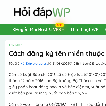
Bỏ
qua
nội
dung
Sale
KHuyến Mãi Host & VPS
Thủ thuật WP
TÊN MIỀN
Cách đăng ký tên miền thuộc 
Tác Giả
Hỏi Đáp Wordpress
21/08/2025
0 Bình Luận
283 Lượt X
Căn cứ Luật Báo chí 2016 sẽ có hiệu lực từ 01/01/
tháng 12 năm 2016 của Bộ trưởng Bộ Thông tin và T
giấy phép hoạt động báo in và báo điện tử, xuất b
xuất bản phụ trương, xuất bản bản tin, v.v…
Căn cứ vào Thông tư 06/2019/TT-BTTTT sửa đổi T