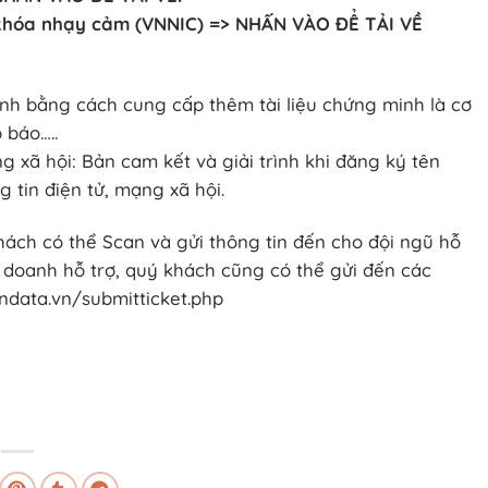
ừ khóa nhạy cảm (VNNIC) => NHẤN VÀO ĐỂ TẢI VỀ
rình bằng cách cung cấp thêm tài liệu chứng minh là cơ
 báo…..
g xã hội: Bản cam kết và giải trình khi đăng ký tên
 tin điện tử, mạng xã hội.
hách có thể Scan và gửi thông tin đến cho đội ngũ hỗ
h doanh hỗ trợ, quý khách cũng có thể gửi đến các
ondata.vn/submitticket.php