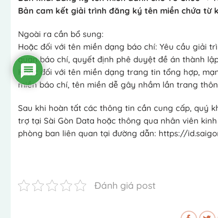
Bản cam kết giải trình đăng ký tên miền chứa t
Ngoài ra cần bổ sung:
Hoặc đối với tên miền dạng báo chí: Yêu cầu giải t
quan báo chí, quyết định phê duyệt đề án thành lập
Hoặc đối với tên miền dạng trang tin tổng hợp, mạn
miền báo chí, tên miền dễ gây nhầm lần trang thông
Sau khi hoàn tất các thông tin cần cung cấp, quý k
trợ tại Sài Gòn Data hoặc thông qua nhân viên kin
phòng ban liên quan tại đường dẫn: https://id.saig
Đánh giá post