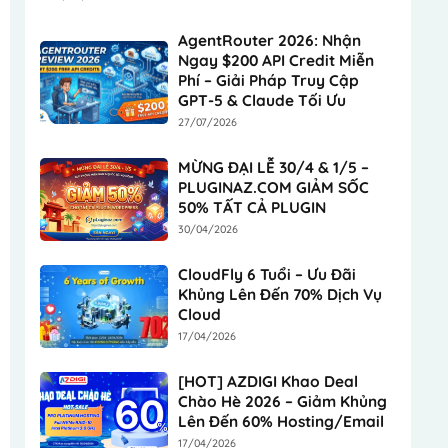
AgentRouter 2026: Nhận
Ngay $200 API Credit Miễn
Phí – Giải Pháp Truy Cập
GPT-5 & Claude Tối Ưu
27/07/2026
MỪNG ĐẠI LỄ 30/4 & 1/5 –
PLUGINAZ.COM GIẢM SỐC
50% TẤT CẢ PLUGIN
30/04/2026
CloudFly 6 Tuổi – Ưu Đãi
Khủng Lên Đến 70% Dịch Vụ
Cloud
17/04/2026
[HOT] AZDIGI Khao Deal
Chào Hè 2026 – Giảm Khủng
Lên Đến 60% Hosting/Email
17/04/2026