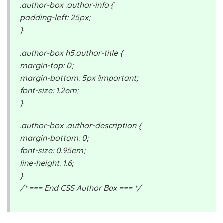
.author-box .author-info {
padding-left: 25px;
}
.author-box h5.author-title {
margin-top: 0;
margin-bottom: 5px !important;
font-size: 1.2em;
}
.author-box .author-description {
margin-bottom: 0;
font-size: 0.95em;
line-height: 1.6;
}
/* === End CSS Author Box === */