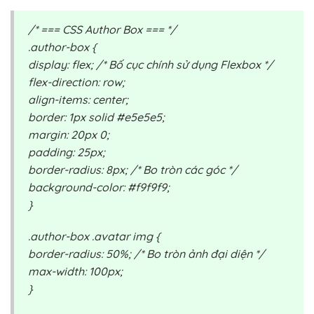
/* === CSS Author Box === */
.author-box {
display: flex; /* Bố cục chính sử dụng Flexbox */
flex-direction: row;
align-items: center;
border: 1px solid #e5e5e5;
margin: 20px 0;
padding: 25px;
border-radius: 8px; /* Bo tròn các góc */
background-color: #f9f9f9;
}
.author-box .avatar img {
border-radius: 50%; /* Bo tròn ảnh đại diện */
max-width: 100px;
}