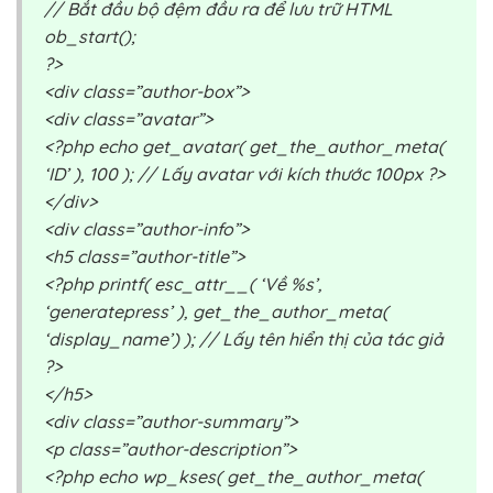
// Bắt đầu bộ đệm đầu ra để lưu trữ HTML
ob_start();
?>
<div class=”author-box”>
<div class=”avatar”>
<?php echo get_avatar( get_the_author_meta(
‘ID’ ), 100 ); // Lấy avatar với kích thước 100px ?>
</div>
<div class=”author-info”>
<h5 class=”author-title”>
<?php printf( esc_attr__( ‘Về %s’,
‘generatepress’ ), get_the_author_meta(
‘display_name’) ); // Lấy tên hiển thị của tác giả
?>
</h5>
<div class=”author-summary”>
<p class=”author-description”>
<?php echo wp_kses( get_the_author_meta(