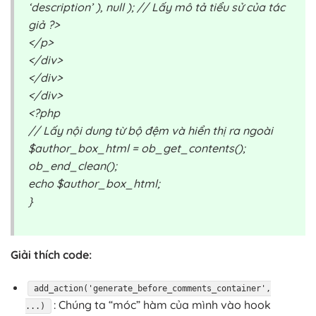
‘description’ ), null ); // Lấy mô tả tiểu sử của tác
giả ?>
</p>
</div>
</div>
</div>
<?php
// Lấy nội dung từ bộ đệm và hiển thị ra ngoài
$author_box_html = ob_get_contents();
ob_end_clean();
echo $author_box_html;
}
Giải thích code:
add_action('generate_before_comments_container',
: Chúng ta “móc” hàm của mình vào hook
...)