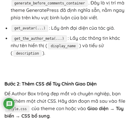
. Đây là vị trí mà
generate_before_comments_container
theme GeneratePress đã định nghĩa sẵn, nằm ngay
phía trên khu vực bình luận của bài viết.
: Lấy ảnh đại diện của tác giả.
get_avatar(...)
: Lấy các thông tin khác
get_the_author_meta(...)
như tên hiển thị (
) và tiểu sử
display_name
(
).
description
Bước 2: Thêm CSS để Tùy Chỉnh Giao Diện
Để Author Box trông đẹp mắt và chuyên nghiệp, bạn
cần thêm một chút CSS. Hãy dán đoạn mã sau vào file
của theme con hoặc vào
Giao diện → Tùy
style.css
biến → CSS bổ sung
.