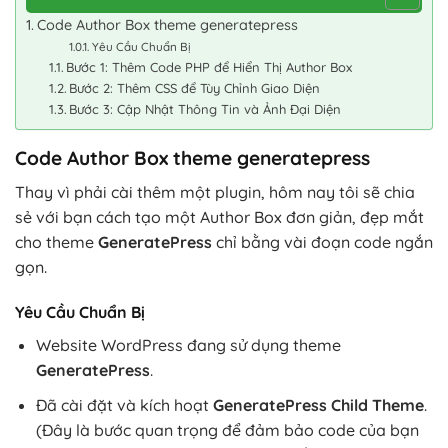
Code Author Box theme generatepress
Yêu Cầu Chuẩn Bị
Bước 1: Thêm Code PHP để Hiển Thị Author Box
Bước 2: Thêm CSS để Tùy Chỉnh Giao Diện
Bước 3: Cập Nhật Thông Tin và Ảnh Đại Diện
Code Author Box theme generatepress
Thay vì phải cài thêm một plugin, hôm nay tôi sẽ chia
sẻ với bạn cách tạo một Author Box đơn giản, đẹp mắt
cho theme
GeneratePress
chỉ bằng vài đoạn code ngắn
gọn.
Yêu Cầu Chuẩn Bị
Website WordPress đang sử dụng theme
GeneratePress
.
Đã cài đặt và kích hoạt
GeneratePress Child Theme
.
(Đây là bước quan trọng để đảm bảo code của bạn