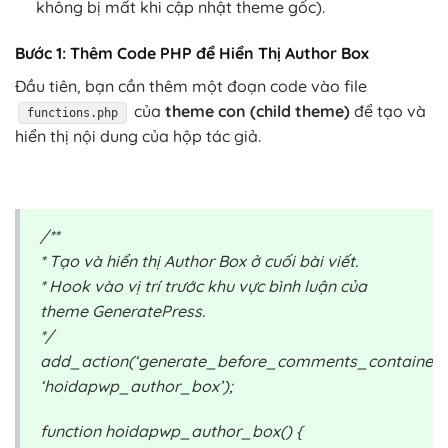
không bị mất khi cập nhật theme gốc).
Bước 1: Thêm Code PHP để Hiển Thị Author Box
Đầu tiên, bạn cần thêm một đoạn code vào file
của
theme con (child theme)
để tạo và
functions.php
hiển thị nội dung của hộp tác giả.
/**
* Tạo và hiển thị Author Box ở cuối bài viết.
* Hook vào vị trí trước khu vực bình luận của
theme GeneratePress.
*/
add_action(‘generate_before_comments_container’,
‘hoidapwp_author_box’);
function hoidapwp_author_box() {