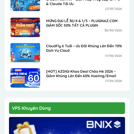
& Claude Tối Ưu
27/07/2026
MỪNG ĐẠI LỄ 30/4 & 1/5 – PLUGINAZ.COM
GIẢM SỐC 50% TẤT CẢ PLUGIN
30/04/2026
CloudFly 6 Tuổi – Ưu Đãi Khủng Lên Đến 70%
Dịch Vụ Cloud
17/04/2026
[HOT] AZDIGI Khao Deal Chào Hè 2026 –
Giảm Khủng Lên Đến 60% Hosting/Email
17/04/2026
VPS Khuyên Dùng