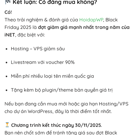
Kết luận: Có đáng mua không?
Có!
Theo trải nghiệm & đánh giá của
HoidapWP
, Black
Friday 2025 là
đợt giảm giá mạnh nhất trong năm của
iNET
, đặc biệt với:
Hosting – VPS giảm sâu
Livestream với voucher 90%
Miễn phí nhiều loại tên miền quốc gia
Tặng kèm bộ plugin/theme bản quyền giá trị
Nếu bạn đang cần mua mới hoặc gia hạn Hosting/VPS
cho dự án WordPress, đây là thời điểm tốt nhất.
Chương trình kết thúc ngày 30/11/2025.
Bạn nên chốt sớm để tránh tăng giá sau đợt Black