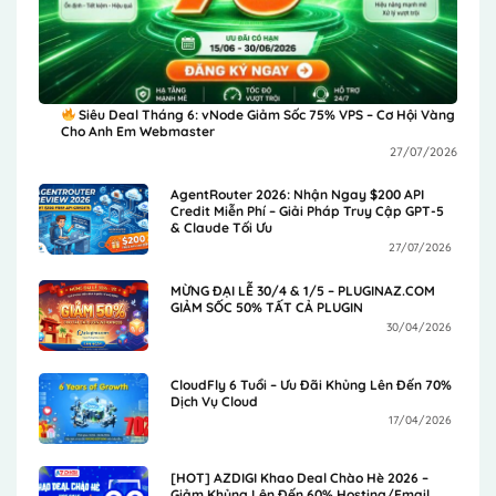
Siêu Deal Tháng 6: vNode Giảm Sốc 75% VPS – Cơ Hội Vàng
Cho Anh Em Webmaster
27/07/2026
AgentRouter 2026: Nhận Ngay $200 API
Credit Miễn Phí – Giải Pháp Truy Cập GPT-5
& Claude Tối Ưu
27/07/2026
MỪNG ĐẠI LỄ 30/4 & 1/5 – PLUGINAZ.COM
GIẢM SỐC 50% TẤT CẢ PLUGIN
30/04/2026
CloudFly 6 Tuổi – Ưu Đãi Khủng Lên Đến 70%
Dịch Vụ Cloud
17/04/2026
[HOT] AZDIGI Khao Deal Chào Hè 2026 –
Giảm Khủng Lên Đến 60% Hosting/Email