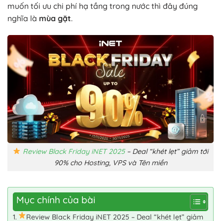
muốn tối ưu chi phí hạ tầng trong nước thì đây đúng
nghĩa là
mùa gặt
.
Review Black Friday iNET 2025
– Deal “khét lẹt” giảm tới
90% cho Hosting, VPS và Tên miền
Mục chính của bài
Review Black Friday iNET 2025 – Deal “khét lẹt” giảm