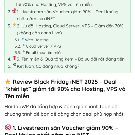
tới 90% cho Hosting, VPS và Tên miền
1. Livestream săn Voucher giảm 90% – Deal khủng
nhất năm của iNET
2. Ưu đãi Hosting, Cloud Server, VPS – Giảm đến 70%
(không cần canh Live)
Web Hosting
Cloud Server / VPS
Email theo tên miền
3. Tên miền & Quà tặng kèm – Bộ ưu đãi rất đáng tiền
Kết luận: Có đáng mua không?
Review Black Friday iNET 2025 – Deal
“khét lẹt” giảm tới 90% cho Hosting, VPS và
Tên miền
HoidapWP đã tổng hợp & đánh giá nhanh toàn bộ
chương trình để bạn dễ dàng chọn deal phù hợp nhất.
1. Livestream săn Voucher giảm 90% –
Deal khủng nhất năm của iNET