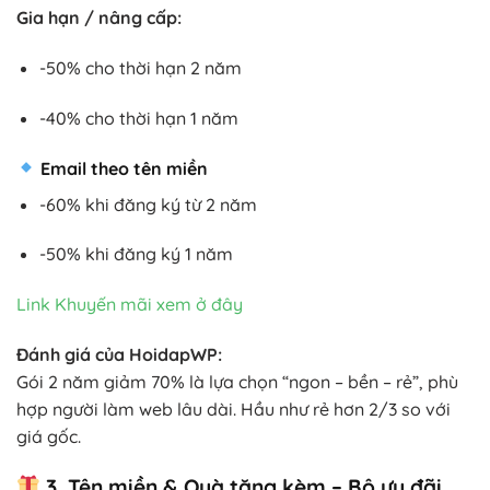
Gia hạn / nâng cấp:
-50% cho thời hạn 2 năm
-40% cho thời hạn 1 năm
Email theo tên miền
-60% khi đăng ký từ 2 năm
-50% khi đăng ký 1 năm
Link Khuyến mãi xem ở đây
Đánh giá của HoidapWP:
Gói 2 năm giảm 70% là lựa chọn “ngon – bền – rẻ”, phù
hợp người làm web lâu dài. Hầu như rẻ hơn 2/3 so với
giá gốc.
3. Tên miền & Quà tặng kèm – Bộ ưu đãi