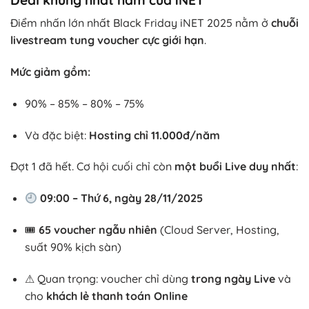
Điểm nhấn lớn nhất Black Friday iNET 2025 nằm ở
chuỗi
livestream tung voucher cực giới hạn
.
Mức giảm gồm:
90% – 85% – 80% – 75%
Và đặc biệt:
Hosting chỉ 11.000đ/năm
Đợt 1 đã hết. Cơ hội cuối chỉ còn
một buổi Live duy nhất
:
09:00 – Thứ 6, ngày 28/11/2025
🎟
65 voucher ngẫu nhiên
(Cloud Server, Hosting,
suất 90% kịch sàn)
⚠ Quan trọng: voucher chỉ dùng
trong ngày Live
và
cho
khách lẻ thanh toán Online