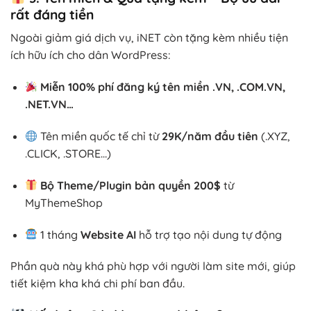
rất đáng tiền
Ngoài giảm giá dịch vụ, iNET còn tặng kèm nhiều tiện
ích hữu ích cho dân WordPress:
Miễn 100% phí đăng ký tên miền .VN, .COM.VN,
.NET.VN…
Tên miền quốc tế chỉ từ
29K/năm đầu tiên
(.XYZ,
.CLICK, .STORE…)
Bộ Theme/Plugin bản quyền 200$
từ
MyThemeShop
1 tháng
Website AI
hỗ trợ tạo nội dung tự động
Phần quà này khá phù hợp với người làm site mới, giúp
tiết kiệm kha khá chi phí ban đầu.