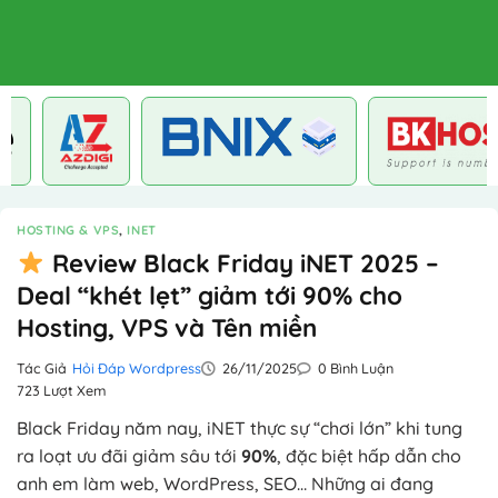
HOSTING & VPS
,
INET
Review Black Friday iNET 2025 –
Deal “khét lẹt” giảm tới 90% cho
Hosting, VPS và Tên miền
Tác Giả
Hỏi Đáp Wordpress
26/11/2025
0 Bình Luận
723 Lượt Xem
Black Friday năm nay, iNET thực sự “chơi lớn” khi tung
ra loạt ưu đãi giảm sâu tới
90%
, đặc biệt hấp dẫn cho
anh em làm web, WordPress, SEO… Những ai đang