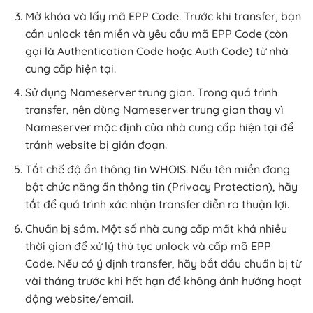
Mở khóa và lấy mã EPP Code. Trước khi transfer, bạn
cần unlock tên miền và yêu cầu mã EPP Code (còn
gọi là Authentication Code hoặc Auth Code) từ nhà
cung cấp hiện tại.
Sử dụng Nameserver trung gian. Trong quá trình
transfer, nên dùng Nameserver trung gian thay vì
Nameserver mặc định của nhà cung cấp hiện tại để
tránh website bị gián đoạn.
Tắt chế độ ẩn thông tin WHOIS. Nếu tên miền đang
bật chức năng ẩn thông tin (Privacy Protection), hãy
tắt để quá trình xác nhận transfer diễn ra thuận lợi.
Chuẩn bị sớm. Một số nhà cung cấp mất khá nhiều
thời gian để xử lý thủ tục unlock và cấp mã EPP
Code. Nếu có ý định transfer, hãy bắt đầu chuẩn bị từ
vài tháng trước khi hết hạn để không ảnh hưởng hoạt
động website/email.