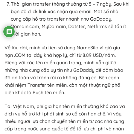
Thời gian transfer thông thường từ 5 – 7 ngày. Sau khi
bạn đã click link xác nhận qua email. Một số nhà
cung cấp hỗ trợ transfer nhanh như GoDaddy,
Domain.com, MyDomain, Dotster, Netfirms sẽ tốn ít
thời gian hơn.
Về lâu dài, mình ưu tiên sử dụng NameSilo vì giá gia
hạn .COM tại đây khá hợp lý, chỉ từ 8.89 USD/năm.
Riêng với các tên miền quan trọng, mình vẫn giữ ở
những nhà cung cấp uy tín như GoDaddy để đảm bảo
độ an toàn và tránh rủi ro không đáng có. Bên cạnh
khái niệm Transfer tên miền, còn một thuật ngữ phổ
biến khác là Push tên miền.
Tại Việt Nam, phí gia hạn tên miền thường khá cao và
dịch vụ hỗ trợ khi phát sinh sự cố còn hạn chế. Vì vậy,
nhiều người lựa chọn chuyển tên miền từ các nhà cung
cấp trong nước sang quốc tế để tối ưu chi phí và nhận