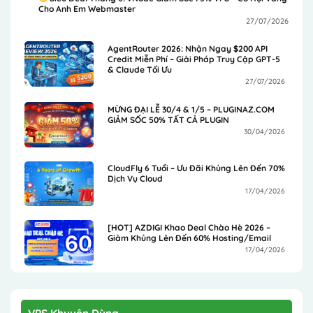
Cho Anh Em Webmaster
27/07/2026
AgentRouter 2026: Nhận Ngay $200 API
Credit Miễn Phí – Giải Pháp Truy Cập GPT-5
& Claude Tối Ưu
27/07/2026
MỪNG ĐẠI LỄ 30/4 & 1/5 – PLUGINAZ.COM
GIẢM SỐC 50% TẤT CẢ PLUGIN
30/04/2026
CloudFly 6 Tuổi – Ưu Đãi Khủng Lên Đến 70%
Dịch Vụ Cloud
17/04/2026
[HOT] AZDIGI Khao Deal Chào Hè 2026 –
Giảm Khủng Lên Đến 60% Hosting/Email
17/04/2026