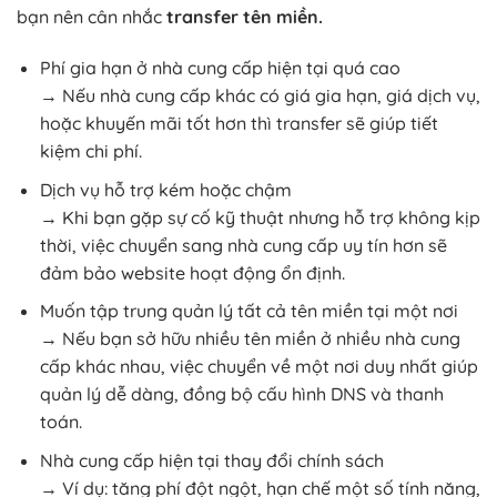
bạn nên cân nhắc
transfer tên miền.
Phí gia hạn ở nhà cung cấp hiện tại quá cao
→ Nếu nhà cung cấp khác có giá gia hạn, giá dịch vụ,
hoặc khuyến mãi tốt hơn thì transfer sẽ giúp tiết
kiệm chi phí.
Dịch vụ hỗ trợ kém hoặc chậm
→ Khi bạn gặp sự cố kỹ thuật nhưng hỗ trợ không kịp
thời, việc chuyển sang nhà cung cấp uy tín hơn sẽ
đảm bảo website hoạt động ổn định.
Muốn tập trung quản lý tất cả tên miền tại một nơi
→ Nếu bạn sở hữu nhiều tên miền ở nhiều nhà cung
cấp khác nhau, việc chuyển về một nơi duy nhất giúp
quản lý dễ dàng, đồng bộ cấu hình DNS và thanh
toán.
Nhà cung cấp hiện tại thay đổi chính sách
→ Ví dụ: tăng phí đột ngột, hạn chế một số tính năng,