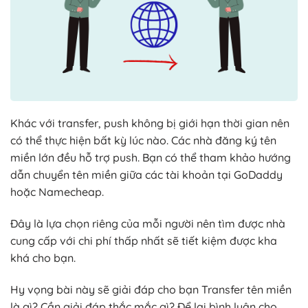
Khác với transfer, push không bị giới hạn thời gian nên
có thể thực hiện bất kỳ lúc nào. Các nhà đăng ký tên
miền lớn đều hỗ trợ push. Bạn có thể tham khảo hướng
dẫn chuyển tên miền giữa các tài khoản tại GoDaddy
hoặc Namecheap.
Đây là lựa chọn riêng của mỗi người nên tìm được nhà
cung cấp với chi phí thấp nhất sẽ tiết kiệm được kha
khá cho bạn.
Hy vọng bài này sẽ giải đáp cho bạn Transfer tên miền
là gì? Cần giải đáp thắc mắc gì? Để lại bình luận cho