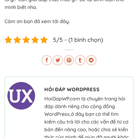
mình biết nha.
Cảm ơn bạn đã xem tới đây.
5/5 - (1 bình chọn)
HỎI ĐÁP WORDPRESS
HoiDapWP.com là chuyên trang hỏi
đáp dành riêng cho cộng đồng
WordPress,ở đây bạn có thể tìm
kiếm câu trả lời cho các vấn đề từ cơ
bản đến nâng cao, hoặc chia sẻ kiến
thức của mình để giúp đỡ người khác.