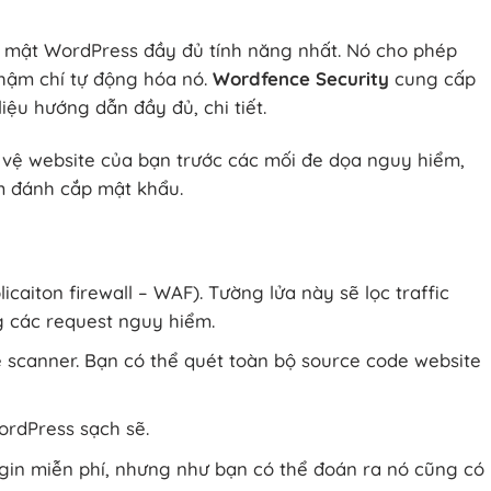
 mật WordPress đầy đủ tính năng nhất. Nó cho phép
thậm chí tự động hóa nó.
Wordfence Security
cung cấp
liệu hướng dẫn đầy đủ, chi tiết.
 vệ website của bạn trước các mối đe dọa nguy hiểm,
m đánh cắp mật khẩu.
aiton firewall – WAF). Tường lửa này sẽ lọc traffic
 các request nguy hiểm.
 scanner. Bạn có thể quét toàn bộ source code website
ordPress sạch sẽ.
lugin miễn phí, nhưng như bạn có thể đoán ra nó cũng có