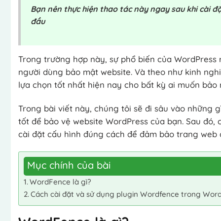
Bạn nên thực hiện thao tác này ngay sau khi cài
đầu
Trong trường hợp này, sự phổ biến của WordPress rấ
người dùng bảo mật website. Và theo như kinh ngh
lựa chọn tốt nhất hiện nay cho bất kỳ ai muốn bảo
Trong bài viết này, chúng tôi sẽ đi sâu vào những 
tốt để bảo vệ website WordPress của bạn. Sau đó, c
cài đặt cấu hình đúng cách để đảm bảo trang web 
Mục chính của bài
WordFence là gì?
Cách cài đặt và sử dụng plugin Wordfence trong Wor