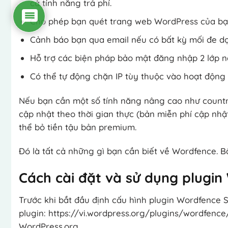
cả tính năng trả phí.
Cho phép bạn quét trang web WordPress của bạn
Cảnh báo bạn qua email nếu có bất kỳ mối đe dọ
Hỗ trợ các biện pháp bảo mật đăng nhập 2 lớp n
Có thể tự động chặn IP tùy thuộc vào hoạt động
Nếu bạn cần một số tính năng nâng cao như country 
cập nhật theo thời gian thực (bản miễn phí cập nhật
thể bỏ tiền tậu bản premium.
Đó là tất cả những gì bạn cần biết về Wordfence. Bâ
Cách cài đặt và sử dụng plugi
Trước khi bắt đầu định cấu hình plugin Wordfence Se
plugin: https://vi.wordpress.org/plugins/wordfenc
WordPress.org