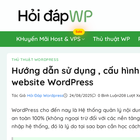
Bỏ
qua
nội
dung
Sale
KHuyến Mãi Host & VPS
Thủ thuật WP
THỦ THUẬT WORDPRESS
Hướng dẫn sử dụng , cấu hìn
website WordPress
Tác Giả
Hỏi Đáp Wordpress
24/08/2025
0 Bình Luận
208 Lượt 
WordPress cho đến nay là Hệ thống quản lý nội dun
an toàn 100% (không ngoại trừ đối với các nền tản
nhập hệ thống, đó là lý do tại sao bạn cần học cá