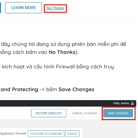
 đây chúng tôi đang sử dụng phiên bản miễn phí để
 (bằng cách bấm vào
No Thanks
).
 kích hoạt và cấu hình Firewall bằng cách truy
and Protecting
-> bấm
Save Changes