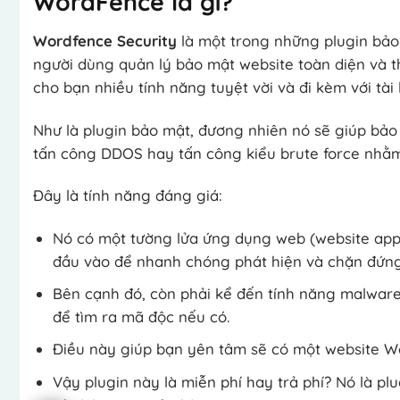
WordFence là gì?
Wordfence Security
là một trong những plugin bảo
người dùng quản lý bảo mật website toàn diện và 
cho bạn nhiều tính năng tuyệt vời và đi kèm với tài 
Như là plugin bảo mật, đương nhiên nó sẽ giúp bảo
tấn công DDOS hay tấn công kiểu brute force nhằ
Đây là tính năng đáng giá:
Nó có một tường lửa ứng dụng web (website applic
đầu vào để nhanh chóng phát hiện và chặn đứng
Bên cạnh đó, còn phải kể đến tính năng malware
để tìm ra mã độc nếu có.
Điều này giúp bạn yên tâm sẽ có một website W
Vậy plugin này là miễn phí hay trả phí? Nó là p