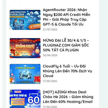
AgentRouter 2026: Nhận
Ngay $200 API Credit Miễn
Phí – Giải Pháp Truy Cập
GPT-5 & Claude Tối Ưu
27/07/2026
MỪNG ĐẠI LỄ 30/4 & 1/5 –
PLUGINAZ.COM GIẢM SỐC
50% TẤT CẢ PLUGIN
30/04/2026
CloudFly 6 Tuổi – Ưu Đãi
Khủng Lên Đến 70% Dịch Vụ
Cloud
17/04/2026
[HOT] AZDIGI Khao Deal
Chào Hè 2026 – Giảm Khủng
Lên Đến 60% Hosting/Email
17/04/2026