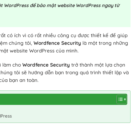
 đặt WordPress để bảo mật website WordPress ngay từ
t có ích vì có rất nhiều công cụ được thiết kế để giúp
iệm chúng tôi,
Wordfence Security
là một trong những
 mật website WordPress của mình.
gì làm cho
Wordfence Security
trở thành một lựa chọn
húng tôi sẽ hướng dẫn bạn trong quá trình thiết lập và
của bạn an toàn.
dPress