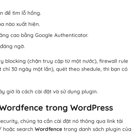
 để tìm lỗ hổng.
a nào xuất hiện.
âng cao bằng Google Authenticator.
 đáng ngờ.
blocking (chặn truy cập từ một nước), firewall rule
 chỉ 30 ngày một lần), quét theo shedule, thì bạn có
y giờ là cách cài đặt và sử dụng plugin.
n Wordfence trong WordPress
curity, chúng ta cần cài đặt nó thông qua link tải
e/ hoặc search
Wordfence
trong danh sách plugin của