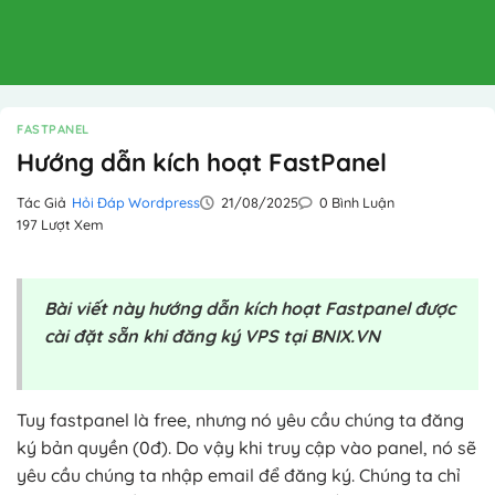
FASTPANEL
Hướng dẫn kích hoạt FastPanel
Tác Giả
Hỏi Đáp Wordpress
21/08/2025
0 Bình Luận
197 Lượt Xem
Bài viết này hướng dẫn kích hoạt Fastpanel được
cài đặt sẵn khi đăng ký VPS tại BNIX.VN
Tuy fastpanel là free, nhưng nó yêu cầu chúng ta đăng
ký bản quyền (0đ). Do vậy khi truy cập vào panel, nó sẽ
yêu cầu chúng ta nhập email để đăng ký. Chúng ta chỉ