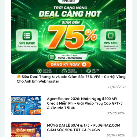
Siêu Deal Tháng 6: vNode Giảm Sốc 75% VPS – Cơ Hội Vàng
Cho Anh Em Webmaster
27/07/2026
AgentRouter 2026: Nhận Ngay $200 API
Credit Miễn Phí – Giải Pháp Truy Cập GPT-5
& Claude Tối Ưu
27/07/2026
MỪNG ĐẠI LỄ 30/4 & 1/5 – PLUGINAZ.COM
GIẢM SỐC 50% TẤT CẢ PLUGIN
30/04/2026