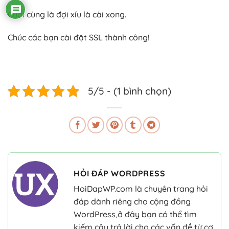
Cuối cùng là đợi xíu là cài xong.
Chúc các bạn cài đặt SSL thành công!
5/5 - (1 bình chọn)
HỎI ĐÁP WORDPRESS
HoiDapWP.com là chuyên trang hỏi
đáp dành riêng cho cộng đồng
WordPress,ở đây bạn có thể tìm
kiếm câu trả lời cho các vấn đề từ cơ