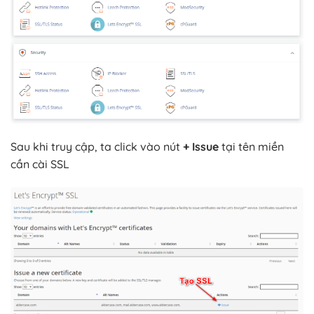
Sau khi truy cập, ta click vào nút
+ Issue
tại tên miền
cần cài SSL