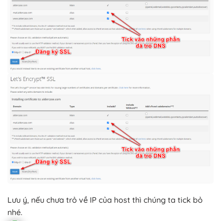
Lưu ý, nếu chưa trỏ về IP của host thì chúng ta tick bỏ
nhé.