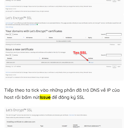
Tiếp theo ta tick vào những phần đã trỏ DNS về IP của
host rồi bấm nút
Issue
để đăng ký SSL