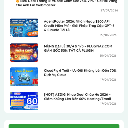
Siêu Deal Tháng 6: vNode Giảm Sốc 75% VPS – Cơ Hội Vàng
Cho Anh Em Webmaster
27/07/2026
AgentRouter 2026: Nhận Ngay $200 API
Credit Miễn Phí – Giải Pháp Truy Cập GPT-5
& Claude Tối Ưu
27/07/2026
MỪNG ĐẠI LỄ 30/4 & 1/5 – PLUGINAZ.COM
GIẢM SỐC 50% TẤT CẢ PLUGIN
30/04/2026
CloudFly 6 Tuổi – Ưu Đãi Khủng Lên Đến 70%
Dịch Vụ Cloud
17/04/2026
[HOT] AZDIGI Khao Deal Chào Hè 2026 –
Giảm Khủng Lên Đến 60% Hosting/Email
17/04/2026