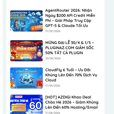
AgentRouter 2026: Nhận
Ngay $200 API Credit Miễn
Phí – Giải Pháp Truy Cập
GPT-5 & Claude Tối Ưu
27/07/2026
MỪNG ĐẠI LỄ 30/4 & 1/5 –
PLUGINAZ.COM GIẢM SỐC
50% TẤT CẢ PLUGIN
30/04/2026
CloudFly 6 Tuổi – Ưu Đãi
Khủng Lên Đến 70% Dịch Vụ
Cloud
17/04/2026
[HOT] AZDIGI Khao Deal
Chào Hè 2026 – Giảm Khủng
Lên Đến 60% Hosting/Email
17/04/2026