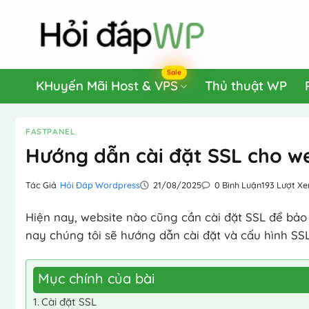
Bỏ
qua
nội
dung
Sale
KHuyến Mãi Host & VPS
Thủ thuật WP
FASTPANEL
Hướng dẫn cài đặt SSL cho we
Tác Giả
Hỏi Đáp Wordpress
21/08/2025
0 Bình Luận
193 Lượt X
Hiện nay, website nào cũng cần cài đặt SSL để bảo 
nay chúng tôi sẽ hướng dẫn cài đặt và cấu hình SS
Mục chính của bài
Cài đặt SSL