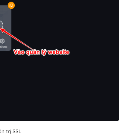
n trị SSL