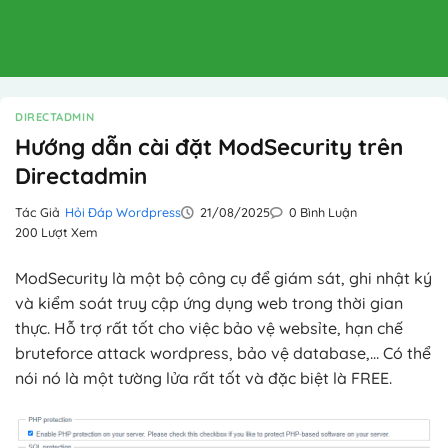
DIRECTADMIN
Hướng dẫn cài đặt ModSecurity trên
Directadmin
Tác Giả
Hỏi Đáp Wordpress
21/08/2025
0 Bình Luận
200 Lượt Xem
ModSecurity là một bộ công cụ để giám sát, ghi nhật ký
và kiểm soát truy cập ứng dụng web trong thời gian
thực. Hỗ trợ rất tốt cho việc bảo vệ websỉte, hạn chế
bruteforce attack wordpress, bảo vệ database,… Có thể
nói nó là một tường lửa rất tốt và đặc biệt là FREE.