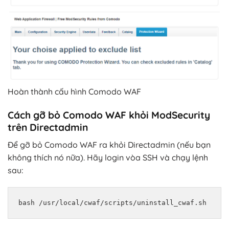
Hoàn thành cấu hình Comodo WAF
Cách gỡ bỏ Comodo WAF khỏi ModSecurity
trên Directadmin
Để gỡ bỏ Comodo WAF ra khỏi Directadmin (nếu bạn
không thích nó nữa). Hãy login vòa SSH và chạy lệnh
sau:
bash /usr/local/cwaf/scripts/uninstall_cwaf.sh