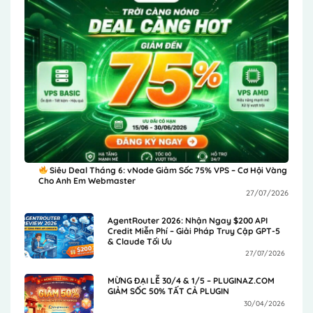
Siêu Deal Tháng 6: vNode Giảm Sốc 75% VPS – Cơ Hội Vàng
Cho Anh Em Webmaster
27/07/2026
AgentRouter 2026: Nhận Ngay $200 API
Credit Miễn Phí – Giải Pháp Truy Cập GPT-5
& Claude Tối Ưu
27/07/2026
MỪNG ĐẠI LỄ 30/4 & 1/5 – PLUGINAZ.COM
GIẢM SỐC 50% TẤT CẢ PLUGIN
30/04/2026