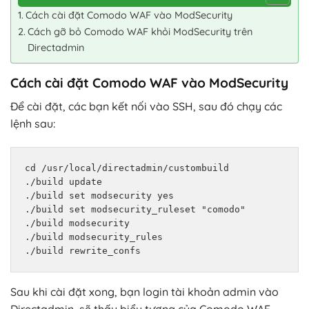
Cách cài đặt Comodo WAF vào ModSecurity
Cách gỡ bỏ Comodo WAF khỏi ModSecurity trên
Directadmin
Cách cài đặt Comodo WAF vào ModSecurity
Để cài đặt, các bạn kết nối vào SSH, sau đó chạy các
lệnh sau:
cd /usr/local/directadmin/custombuild

./build update

./build set modsecurity yes

./build set modsecurity_ruleset "comodo"

./build modsecurity

./build modsecurity_rules

./build rewrite_confs
Sau khi cài đặt xong, bạn login tài khoản admin vào