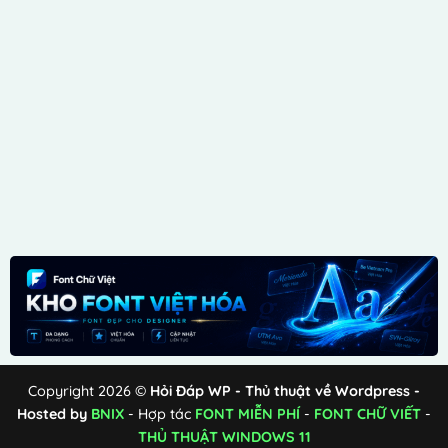
Copyright 2026 ©
Hỏi Đáp WP - Thủ thuật về Wordpress -
Hosted by
BNIX
- Hợp tác
FONT MIỄN PHÍ
-
FONT CHỮ VIẾT
-
THỦ THUẬT WINDOWS 11