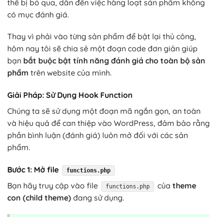
thể bị bỏ qua, dẫn đến việc hàng loạt sản phẩm không
có mục đánh giá.
Thay vì phải vào từng sản phẩm để bật lại thủ công,
hôm nay tôi sẽ chia sẻ một đoạn code đơn giản giúp
bạn
bắt buộc bật tính năng đánh giá cho toàn bộ sản
phẩm
trên website của mình.
Giải Pháp: Sử Dụng Hook Function
Chúng ta sẽ sử dụng một đoạn mã ngắn gọn, an toàn
và hiệu quả để can thiệp vào WordPress, đảm bảo rằng
phần bình luận (đánh giá) luôn mở đối với các sản
phẩm.
Bước 1: Mở file
functions.php
Bạn hãy truy cập vào file
của
theme
functions.php
con (child theme)
đang sử dụng.