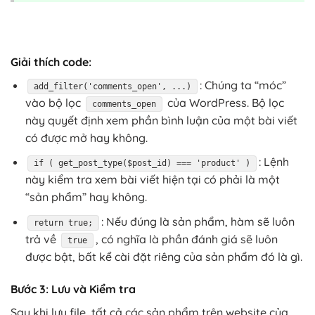
Giải thích code:
: Chúng ta “móc”
add_filter('comments_open', ...)
vào bộ lọc
của WordPress. Bộ lọc
comments_open
này quyết định xem phần bình luận của một bài viết
có được mở hay không.
: Lệnh
if ( get_post_type($post_id) === 'product' )
này kiểm tra xem bài viết hiện tại có phải là một
“sản phẩm” hay không.
: Nếu đúng là sản phẩm, hàm sẽ luôn
return true;
trả về
, có nghĩa là phần đánh giá sẽ luôn
true
được bật, bất kể cài đặt riêng của sản phẩm đó là gì.
Bước 3: Lưu và Kiểm tra
Sau khi lưu file, tất cả các sản phẩm trên website của