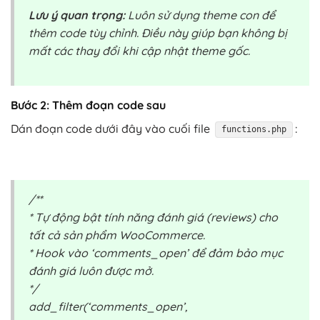
Lưu ý quan trọng:
Luôn sử dụng theme con để
thêm code tùy chỉnh. Điều này giúp bạn không bị
mất các thay đổi khi cập nhật theme gốc.
Bước 2: Thêm đoạn code sau
Dán đoạn code dưới đây vào cuối file
:
functions.php
/**
* Tự động bật tính năng đánh giá (reviews) cho
tất cả sản phẩm WooCommerce.
* Hook vào ‘comments_open’ để đảm bảo mục
đánh giá luôn được mở.
*/
add_filter(‘comments_open’,