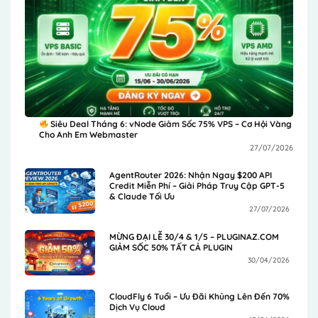
Siêu Deal Tháng 6: vNode Giảm Sốc 75% VPS – Cơ Hội Vàng
Cho Anh Em Webmaster
27/07/2026
AgentRouter 2026: Nhận Ngay $200 API
Credit Miễn Phí – Giải Pháp Truy Cập GPT-5
& Claude Tối Ưu
27/07/2026
MỪNG ĐẠI LỄ 30/4 & 1/5 – PLUGINAZ.COM
GIẢM SỐC 50% TẤT CẢ PLUGIN
30/04/2026
CloudFly 6 Tuổi – Ưu Đãi Khủng Lên Đến 70%
Dịch Vụ Cloud