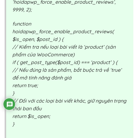
‘hoidapwp_force_enable_product_reviews’,
9999, 2);
function
hoidapwp_force_enable_product_reviews(
$is_open, $post_id ) {
// Kiểm tra nếu loại bài viết là ‘product’ (sản
phẩm của WooCommerce)
if ( get_post_type($post_id) === ‘product’ ) {
// Nếu đúng là sản phẩm, bắt buộc trả về ‘true’
để mở tính năng đánh giá
return true;
}
// Đối với các loại bài viết khác, giữ nguyên trạng
thái ban đầu
return $is_open;
}