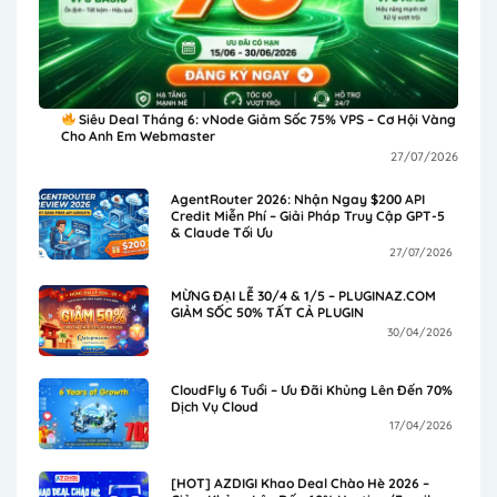
Siêu Deal Tháng 6: vNode Giảm Sốc 75% VPS – Cơ Hội Vàng
Cho Anh Em Webmaster
27/07/2026
AgentRouter 2026: Nhận Ngay $200 API
Credit Miễn Phí – Giải Pháp Truy Cập GPT-5
& Claude Tối Ưu
27/07/2026
MỪNG ĐẠI LỄ 30/4 & 1/5 – PLUGINAZ.COM
GIẢM SỐC 50% TẤT CẢ PLUGIN
30/04/2026
CloudFly 6 Tuổi – Ưu Đãi Khủng Lên Đến 70%
Dịch Vụ Cloud
17/04/2026
[HOT] AZDIGI Khao Deal Chào Hè 2026 –