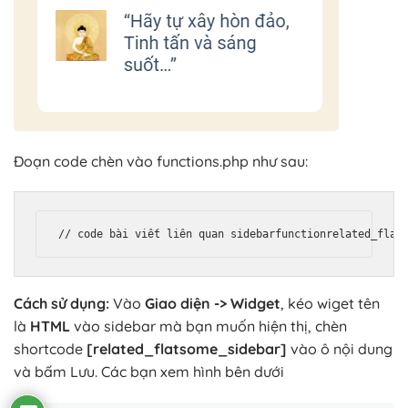
Đoạn code chèn vào functions.php như sau:
// code bài viết liên quan sidebar
function
related_flat
Cách sử dụng:
Vào
Giao diện -> Widget
, kéo wiget tên
là
HTML
vào sidebar mà bạn muốn hiện thị, chèn
shortcode
[related_flatsome_sidebar]
vào ô nội dung
và bấm Lưu. Các bạn xem hình bên dưới