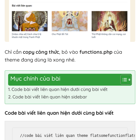
Chỉ cần
copy công thức
, bỏ vào
functions.php
của
theme đang dùng là xong nhé.
Mục chính của bài
Code bài viết liên quan hiện dưới cùng bài viết
Code bài viết liên quan hiện sidebar
Code bài viết liên quan hiện dưới cùng bài viết
//code bài viết liên quan theme flatsome
function
flatso