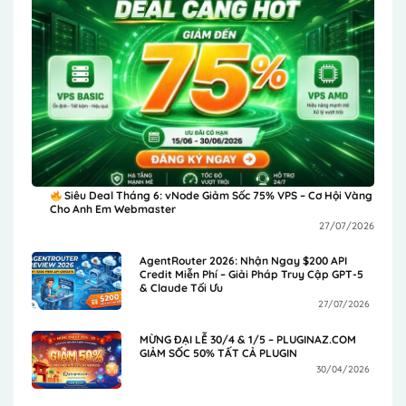
Siêu Deal Tháng 6: vNode Giảm Sốc 75% VPS – Cơ Hội Vàng
Cho Anh Em Webmaster
27/07/2026
AgentRouter 2026: Nhận Ngay $200 API
Credit Miễn Phí – Giải Pháp Truy Cập GPT-5
& Claude Tối Ưu
27/07/2026
MỪNG ĐẠI LỄ 30/4 & 1/5 – PLUGINAZ.COM
GIẢM SỐC 50% TẤT CẢ PLUGIN
30/04/2026